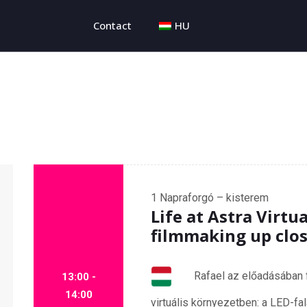
Contact
HU
1
Napraforgó – kisterem
Life at Astra Virtu
filmmaking up clo
Rafael az előadásában fe
13:00 -
14:00
virtuális környezetben: a LED-fa