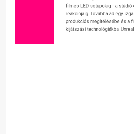
filmes LED setupokig - a stúdió
reakciójáig. Továbbá ad egy izga
produkciós megítélésébe és a fil
kijátszási technológiákba. Unreal