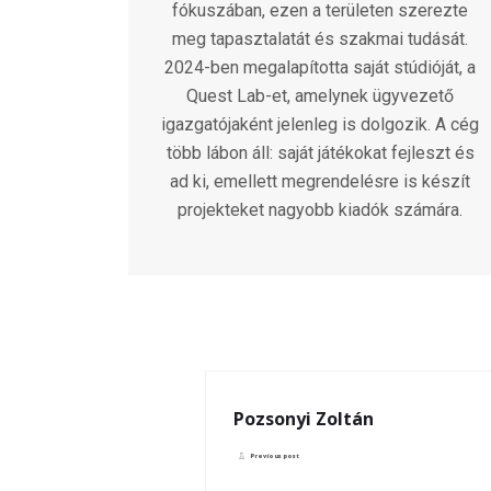
fókuszában, ezen a területen szerezte
meg tapasztalatát és szakmai tudását.
2024-ben megalapította saját stúdióját, a
Quest Lab-et, amelynek ügyvezető
igazgatójaként jelenleg is dolgozik. A cég
több lábon áll: saját játékokat fejleszt és
ad ki, emellett megrendelésre is készít
projekteket nagyobb kiadók számára.
Pozsonyi Zoltán
Previous post