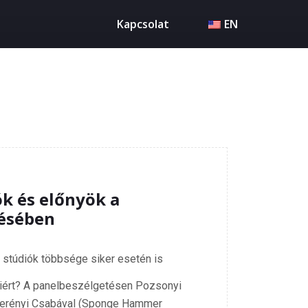
Kapcsolat
EN
ók és előnyök a
lésében
 stúdiók többsége siker esetén is
ért? A panelbeszélgetésen Pozsonyi
Berényi Csabával (Sponge Hammer