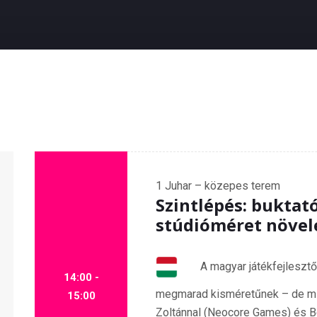
1
Juhar – közepes terem
Szintlépés: buktat
stúdióméret növe
A magyar játékfejlesztő
14:00 -
megmarad kisméretűnek – de mi
15:00
Zoltánnal (Neocore Games) és 