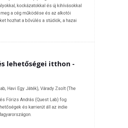
lyokkal, kockázatokkal és új kihívásokkal
k meg a cég működése és az alkotói
ket hozhat a bővülés a stúdiók, a hazai
és lehetőségei itthon -
ab, Havi Egy Játék), Várady Zsolt (The
és Fórizs András (Quest Lab) fog
hetőségek és karrierút áll az indie
 Magyarországon.