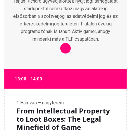
Tarján Richárd ügyvédjelölttel) nyújt jogi támogatást
startupoktól nemzetközi nagyvállalatokig
elsősorban a szoftverjog, az adatvédelmi jog és az
e-kereskedelmi jog területén. Fiatalon évekig
programozónak is tanult. Aktív gamer, ahogy
mindenki más a TLF csapatában.
13:00 - 14:00
1
Hamvas – nagyterem
From Intellectual Property
to Loot Boxes: The Legal
Minefield of Game